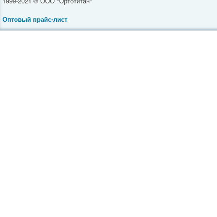
1999-2021 © ООО "Ортотитан"
Оптовый прайс-лист
Инвалидные коляски
Средства реабилитации
Ортопедическая обувь
Товары для полных
Ортопедические бандажи
Компрессионное белье
Тренажеры
Массажеры