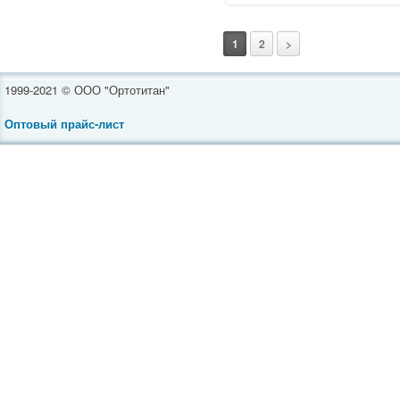
1
2
>
1999-2021 © ООО "Ортотитан"
Оптовый прайс-лист
Инвалидные коляски
Средства реабилитации
Ортопедическая обувь
Товары для полных
Ортопедические бандажи
Компрессионное белье