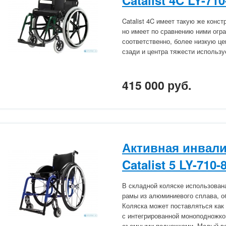
Catalist 4C LY-71
Catalist 4C имеет такую же констр
но имеет по сравнению ними огр
соответственно, более низкую ц
сзади и центра тяжести использу
415 000 руб.
Активная инвали
Catalist 5 LY-710-
В складной коляске использован
рамы из алюминиевого сплава, 
Коляска может поставляться как
с интегрированной моноподножко
съемными подножками. Малый вес