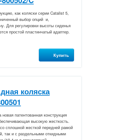
0-800502/C
укцию, как коляски серии Catalist 5,
аниченный выбор опций и,
ену. Для регулировки высоты сиденья
ется простой пластинчатый адаптер.
Купить
дная коляска
800501
а новая патентованная конструкция
обеспечивающая высокую жесткость.
 со сплошной жесткой передней рамой
й, так и с раздельными откидными
 (10,4 кг в стандартной