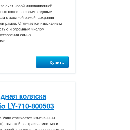
за счет новой инновационной
дных колес по своим ходовым
ам с жесткой рамой, сохраняя
ной рамой. Отличается изысканным
остью и огромным числом
летворения самых
еля.
Купить
дная коляска
io LY-710-800503
e Vario отличается изысканным
кг), высокой настраиваемостью и
х опций для удовлетворения самых