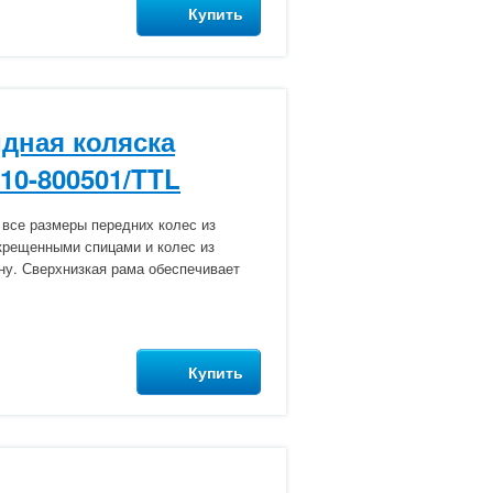
Купить
дная коляска
710-800501/TTL
L все размеры передних колес из
скрещенными спицами и колес из
ну. Сверхнизкая рама обеспечивает
Купить