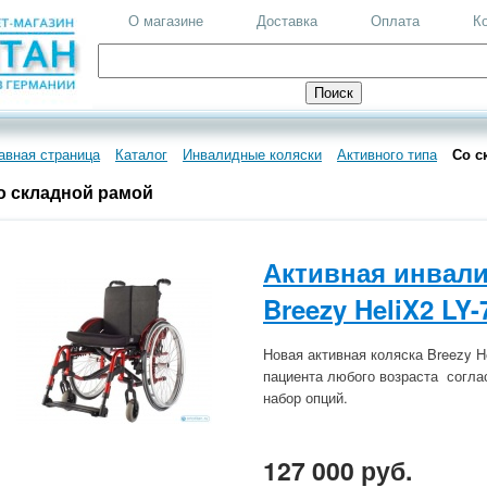
О магазине
Доставка
Оплата
К
авная страница
Каталог
Инвалидные коляски
Активного типа
Со с
о складной рамой
Активная инвали
Breezy HeliX2 LY-
Новая активная коляска Breezy H
пациента любого возраста согла
набор опций.
127 000 руб.