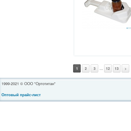
...
1
2
3
12
13
>
1999-2021 © ООО "Ортотитан"
Оптовый прайс-лист
Инвалидные коляски
Средства реабилитации