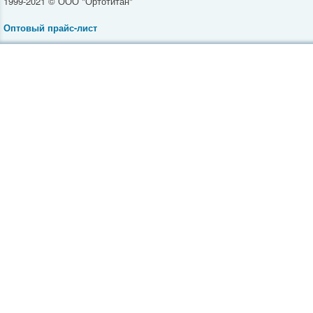
1999-2021 © ООО "Ортотитан"
Оптовый прайс-лист
Инвалидные коляски
Средства реабилитации
Ортопедическая обувь
Товары для полных
Ортопедические бандажи
Компрессионное белье
Тренажеры
Массажеры