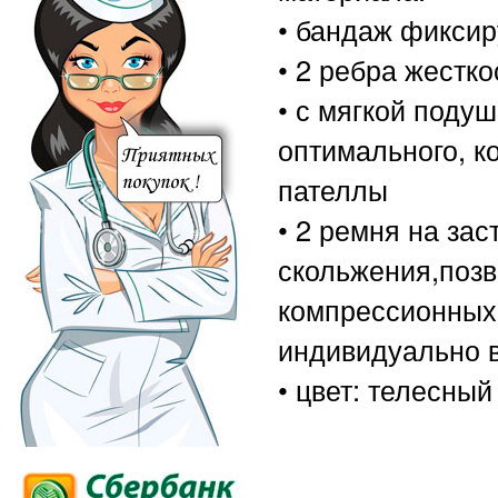
• бандаж фиксир
• 2 ребра жестк
• с мягкой поду
оптимального, к
пателлы
• 2 ремня на за
скольжения,позв
компрессионных 
индивидуально в
• цвет: телесный