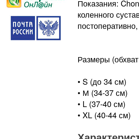
Показания: Chond
коленного суста
постоперативно,
Размеры (обхват 
• S (до 34 см)
• М (34-37 см)
• L (37-40 см)
• XL (40-44 см)
Характерис