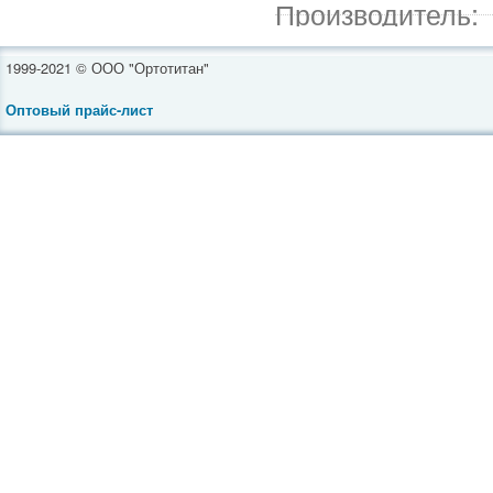
Производитель:
1999-2021 © ООО "Ортотитан"
Оптовый прайс-лист
Инвалидные коляски
Средства реабилитации
Ортопедическая обувь
Товары для полных
Ортопедические бандажи
Компрессионное белье