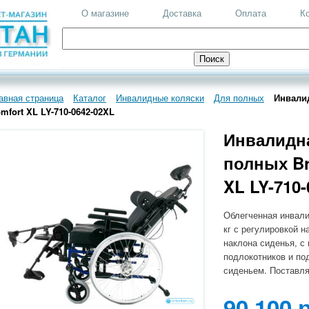
О магазине
Доставка
Оплата
К
авная страница
Каталог
Инвалидные коляски
Для полных
Инвалид
mfort XL LY-710-0642-02XL
Инвалидна
полных Br
XL LY-710
Облегченная инвали
кг с регулировкой н
наклона сиденья, с
подлокотников и по
сиденьем. Поставля
90 100 