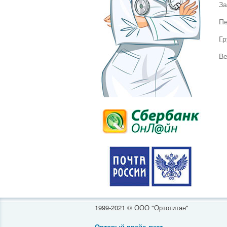
За
Пе
Гр
Ве
1999-2021 © ООО "Ортотитан"
Оптовый прайс-лист