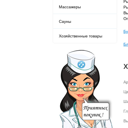
Ры
Массажеры
Ры
Вы
Оп
Сауны
Бу
Хозяйственные товары
Бл
Х
Ар
Цв
Ши
Гл
Вы