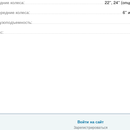
дние колеса:
22'', 24'' (
редние колеса:
6''
узоподъемность:
с:
Войти на сайт
Зарегистрироваться