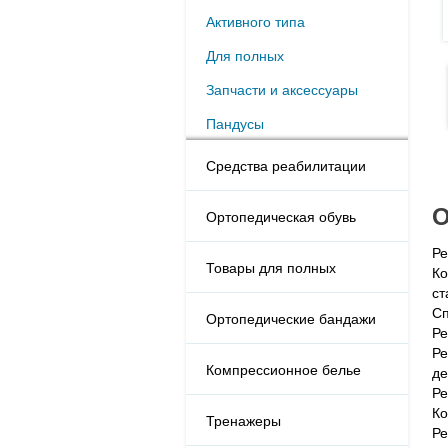
Активного типа
Для полных
Запчасти и аксессуары
Пандусы
Средства реабилитации
О
Ортопедическая обувь
Ре
Товары для полных
Ко
ст
Сп
Ортопедические бандажи
Ре
Ре
Компрессионное белье
де
Ре
Ко
Тренажеры
Ре