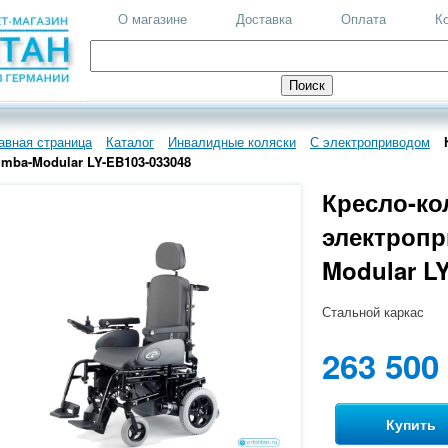
О магазине
Доставка
Оплата
К
авная страница
Каталог
Инвалидные коляски
С электроприводом
mba-Modular LY-EB103-033048
Кресло-ко
электроп
Modular L
Стальной каркас
263 500
Купить