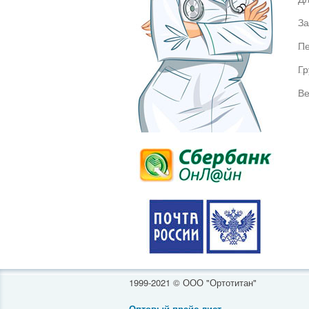
За
Пе
Гр
Ве
1999-2021 © ООО "Ортотитан"
Оптовый прайс-лист