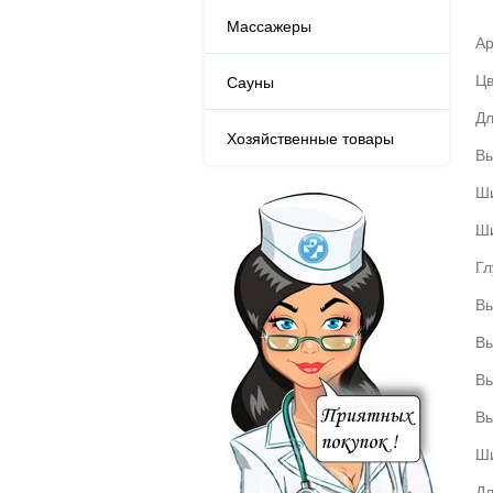
Массажеры
Ар
Цв
Сауны
Дл
Хозяйственные товары
Вы
Ш
Ши
Гл
Вы
Вы
Вы
Вы
Ши
Дл