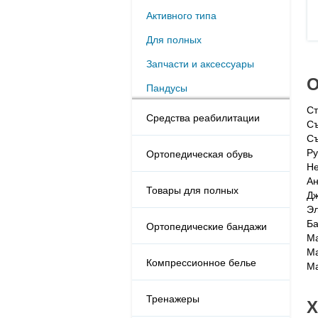
Активного типа
Для полных
Запчасти и аксессуары
О
Пандусы
Ст
Средства реабилитации
С
Съ
Ру
Ортопедическая обувь
Не
Ан
Товары для полных
Дж
Эл
Ба
Ортопедические бандажи
Ма
Ма
Компрессионное белье
Ма
Тренажеры
Х