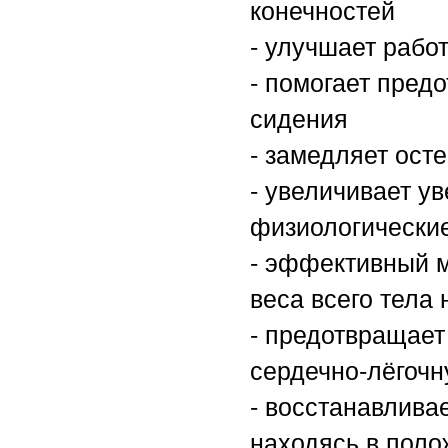
конечностей
- улучшает рабо
- помогает пред
сидения
- замедляет ост
- увеличивает у
физиологически
- эффективный м
веса всего тела 
- предотвращает
сердечно-лёгоч
- восстанавлива
находясь в поло