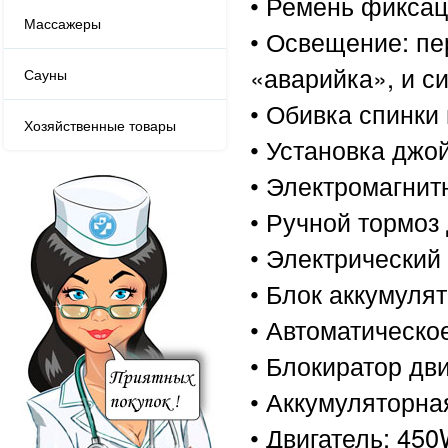
• Ремень фикса
Массажеры
• Освещение: пе
«аварийка», и с
Сауны
• Обивка спинки
Хозяйственные товары
• Установка джо
• Электромагнит
• Ручной тормоз
• Электрический
• Блок аккумуля
• Автоматическо
• Блокиратор дв
• Аккумуляторная
• Двигатель: 450