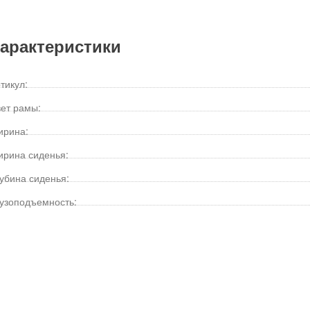
арактеристики
тикул:
ет рамы:
ирина:
рина сиденья:
убина сиденья:
узоподъемность: