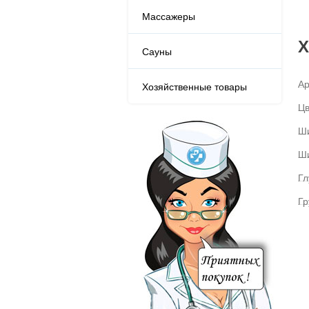
Массажеры
Х
Сауны
Ар
Хозяйственные товары
Цв
Ш
Ши
Гл
Гр