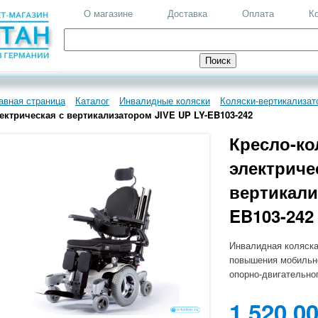
О магазине
Доставка
Оплата
К
авная страница
Каталог
Инвалидные коляски
Коляски-вертикализат
ектрическая с вертикализатором JIVE UP LY-EB103-242
Кресло-ко
электриче
вертикали
EB103-242
Инвалидная коляска
повышения мобильн
опорно-двигательног
1 520 0