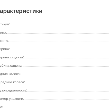
арактеристики
тикул:
ина:
сота:
ирина:
рина сиденья:
убина сиденья:
дние колеса:
редние колеса:
узоподъемность:
змер упаковки:
с: