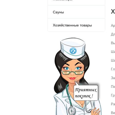
Х
Сауны
Хозяйственные товары
Ар
Дл
Вы
Ш
Ши
Гл
За
Пе
Гр
Ра
Ве