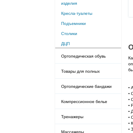
изделия
Кресла-туалеты
Подъемники
Столики
ДЦП
О
Ортопедическая обувь
Ка
оп
бы
Товары для полных
Ортопедические бандажи
• 
• 
• 
Компрессионное белье
• 
• 
Тренажеры
• 
• 
• 
Массажеры