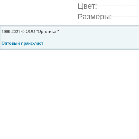
Цвет:
Размеры:
1999-2021 © ООО "Ортотитан"
Оптовый прайс-лист
Инвалидные коляски
Средства реабилитации
Ортопедическая обувь
Товары для полных
Ортопедические бандажи
Компрессионное белье